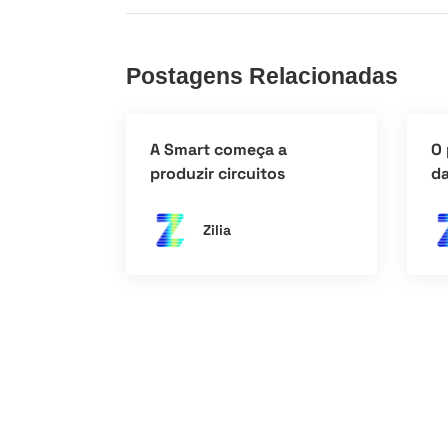
Postagens Relacionadas
A Smart começa a
O 
produzir circuitos
da
integrados DRAM DDR4 no
à 
Brasil
IN
Zilia