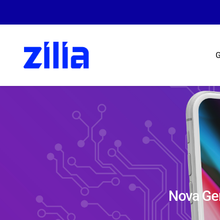
G
Nova Ge