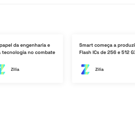
papel da engenharia e
Smart começa a produzi
 tecnologia no combate
Flash ICs de 256 e 512 
Covid-19 – projeto
para SSDs de última
SPIRE
geração no Brasil
Zilia
Zilia