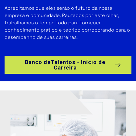
Acreditamos que eles serão o futuro da nossa
empresa e comunidade. Pautados por este olhar,
trabalhamos o tempo todo para fornecer
conhecimento prático e teórico corroborando para o
desempenho de suas carreiras.
Banco deTalentos - Início de
Carreira