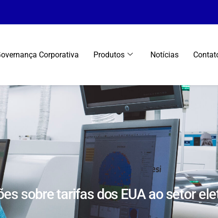
overnança Corporativa
Produtos
Notícias
Contat
es sobre tarifas dos EUA ao setor ele