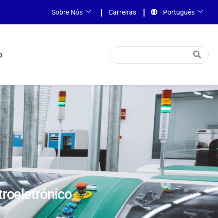
Sobre Nós
Carreiras
Português
o
troeletrônico