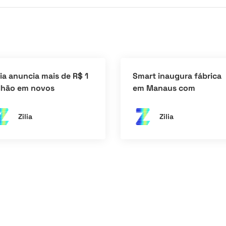
lia anuncia mais de R$ 1
Smart inaugura fábrica
lhão em novos
em Manaus com
vestimentos no Brasil
investimento inicial de 
é 2030
150 milhões
Zilia
Zilia