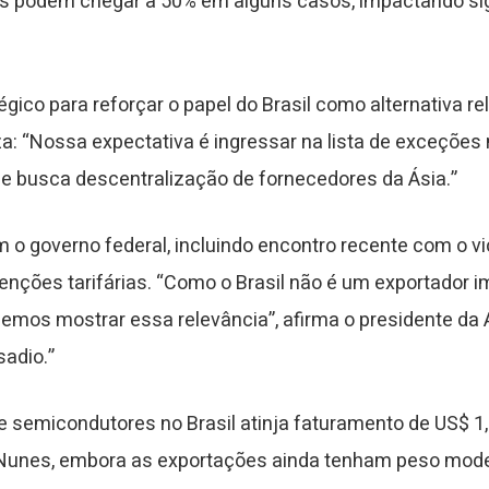
as podem chegar a 50% em alguns casos, impactando sig
co para reforçar o papel do Brasil como alternativa rel
iza: “Nossa expectativa é ingressar na lista de exceç
e busca descentralização de fornecedores da Ásia.”
 o governo federal, incluindo encontro recente com o vi
 isenções tarifárias. “Como o Brasil não é um exportador 
mos mostrar essa relevância”, afirma o presidente da A
adio.”
e semicondutores no Brasil atinja faturamento de US$ 1
m Nunes, embora as exportações ainda tenham peso mod