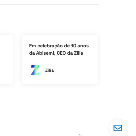
Em celebração de 10 anos
da Abisemi, CEO da Zilia
R$
ressalta momento
positivo da indústria de
Zilia
semicondutores no Brasil