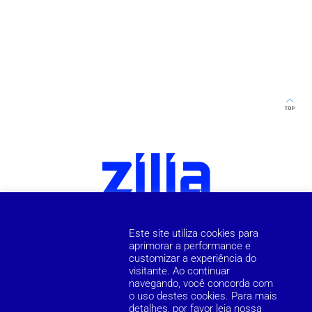
Este site utiliza cookies para
aprimorar a performance e
customizar a experiência do
visitante. Ao continuar
navegando, você concorda com
o uso destes cookies. Para mais
detalhes, por favor leia nossa