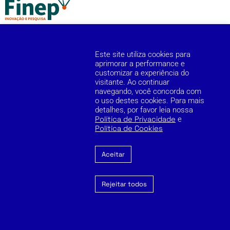
Este site utiliza cookies para
aprimorar a performance e
customizar a experiência do
visitante. Ao continuar
Cookie Policy
Privacy Policy
Reporting Channel
navegando, você concorda com
o uso destes cookies. Para mais
detalhes, por favor leia nossa
Copyright © 2026 Zilia. Todos os direitos reservados.
Política de Privacidade
e
Política de Cookies
Aceitar
Rejeitar todos