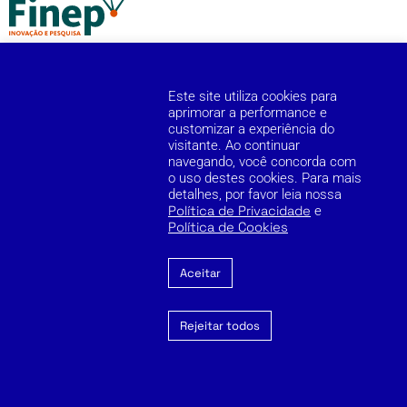
Este site utiliza cookies para
aprimorar a performance e
customizar a experiência do
visitante. Ao continuar
Cookie Policy
Privacy Policy
Reporting Channel
navegando, você concorda com
o uso destes cookies. Para mais
detalhes, por favor leia nossa
Copyright © 2026 Zilia. Todos os direitos reservados.
Política de Privacidade
e
Política de Cookies
Aceitar
Rejeitar todos