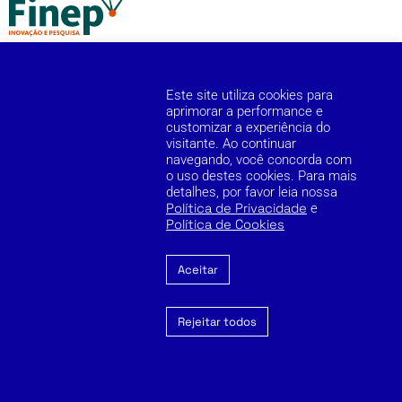
Este site utiliza cookies para
aprimorar a performance e
customizar a experiência do
visitante. Ao continuar
Cookie Policy
Privacy Policy
Reporting Channel
navegando, você concorda com
o uso destes cookies. Para mais
detalhes, por favor leia nossa
Copyright © 2026 Zilia. Todos os direitos reservados.
Política de Privacidade
e
Política de Cookies
Aceitar
Rejeitar todos